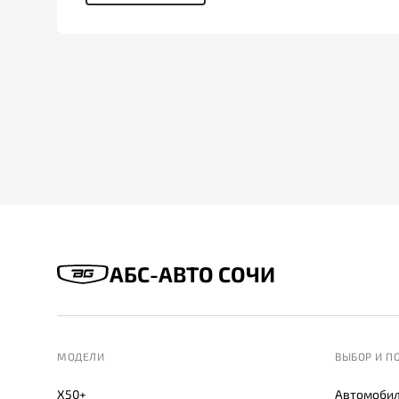
АБС-АВТО СОЧИ
МОДЕЛИ
ВЫБОР И П
X50+
Автомобил