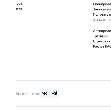
S50
Спецпредл
X70
Записаться
Получить 
ФИНАНСЫ И
Автокреди
Трейд-ин
Страхован
Расчет КА
Мы в соцсетях