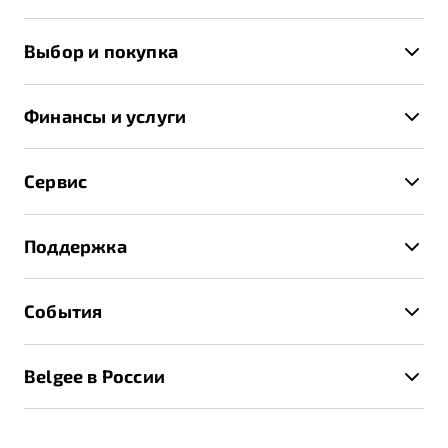
X50+
Выбор и покупка
S50
Автомобили в наличии
X70
Финансы и услуги
Спецпредложения и Акции
Автокредит
Записаться на тест-драйв
Сервис
Трейд-ин
Получить предложение
Записаться на сервис
Страхование
Поддержка
Руководство по эксплуатации
Расчет КАСКО
Гарантия Belgee
Техническое обслуживание
События
Клиентская поддержка
Калькулятор ТО
Новости
Помощь на дорогах
Belgee в России
Контакты
Belgee Линк
О бренде
Belgee Клуб