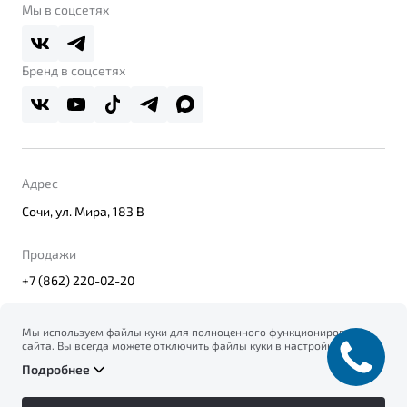
О дилерском центре
Мы в соцсетях
Belgee Плюс
Правовая информация
Реферальная программа
Бренд в соцсетях
Адрес
Сочи, ул. Мира, 183 В
Продажи
+7 (862) 220-02-20
Мы используем файлы куки для полноценного функционирования
сайта. Вы всегда можете отключить файлы куки в настройках
© 2026
вашего браузера. Продолжая использовать сайт, вы соглашаетесь
Правовая информация
Подробнее
на сбор и использование файлов куки, и подтверждаете
Политика конфиденциальности персональных данных
ознакомление с информацией по сбору, использованию и
Официальный сайт Belgee в России
возможной блокировке файлов куки в
Политике
Сделано в ПЕРКС