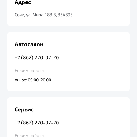
Адрес
от 1 699 990 ₽*
Подробно
Сочи, ул. Мира, 183 В, 354393
Обзор
В наличии
X70
Будьте еще более уверены на дорогах с программой
"Помощь на дорогах"
Автосалон
Автомобили в наличии
Тест-драйв
Преимущества программы
+7 (862) 220-02-20
Автокредит
Спецпредложения
Режим работы:
пн-вс: 09:00-20:00
Запись на сервис
Калькулятор ТО
Универсальный кроссовер
Клиентская поддержка
Сервис
от 2 499 990 ₽*
+7 (862) 220-02-20
Обзор
В наличии
Режим работы: