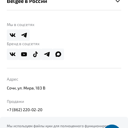
Belgee в России
Контакты
Belgee Линк
О бренде
Belgee Клуб
О дилерском центре
Мы в соцсетях
Belgee Плюс
Правовая информация
Реферальная программа
Бренд в соцсетях
Адрес
Сочи, ул. Мира, 183 В
Продажи
+7 (862) 220-02-20
Мы используем файлы куки для полноценного функционирования