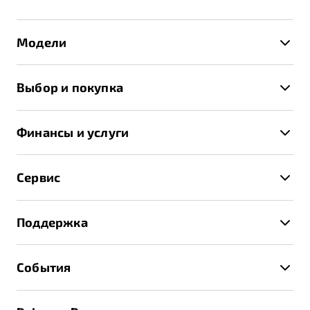
Модели
X50+
Выбор и покупка
S50
Автомобили в наличии
X70
Финансы и услуги
Спецпредложения и Акции
Автокредит
Записаться на тест-драйв
Сервис
Трейд-ин
Получить предложение
Записаться на сервис
Страхование
Поддержка
Руководство по эксплуатации
Расчет КАСКО
Гарантия Belgee
Техническое обслуживание
События
Клиентская поддержка
Калькулятор ТО
Новости
Помощь на дорогах