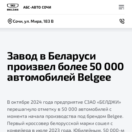
АБС-АВТО СОЧИ
Сочи, ул. Мира, 183 В
Завод в Беларуси
произвел более 50 000
Покупателям
Владельцам
О компании
Модели
автомобилей Belgee
ВЫБОР И ПОКУПКА
СЕРВИС
СОБЫТИЯ
Новый
X50+
Автомобили в наличии
Записаться на сервис
Новости
В октябре 2024 года предприятие СЗАО «БЕЛДЖИ»
Спецпредложения и Акции
Руководство по эксплуатации
Контакты
перешагнуло отметку в 50 000 автомобилей с
Записаться на тест-драйв
Техническое обслуживание
момента начала производства под брендом Belgee.
BELGEE В РОССИИ
Первый кроссовер белорусской марки сошел с
Калькулятор ТО
ФИНАНСЫ И УСЛУГИ
О бренде
конвейера в июле 2023 года. Юбилейным, 50 000-м