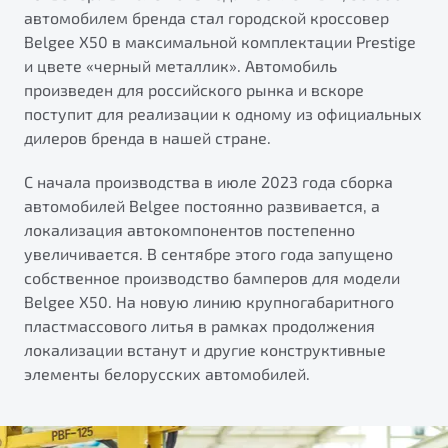
автомобилем бренда стал городской кроссовер
ПОДДЕРЖКА
Автокредит
О дилерском центре
Belgee X50 в максимальной комплектации Prestige
Трейд-ин
Гарантия Belgee
Правовая информация
и цвете «черный металлик». Автомобиль
Яркий кроссовер
произведен для российского рынка и вскоре
Страхование
Belgee Линк
от 2 219 990 ₽*
поступит для реализации к одному из официальных
Расчет КАСКО
Belgee Клуб
дилеров бренда в нашей стране.
Обзор
В наличии
Belgee Плюс
С начала производства в июле 2023 года сборка
Реферальная программа
автомобилей Belgee постоянно развивается, а
S50
локализация автокомпонентов постепенно
Клиентская поддержка
увеличивается. В сентябре этого года запущено
Помощь на дорогах
собственное производство бамперов для модели
Belgee X50. На новую линию крупногабаритного
пластмассового литья в рамках продолжения
локализации встанут и другие конструктивные
элементы белорусских автомобилей.
Узнайте о специальных выгодах при покупке
Элегантный и практичный седан
автомобиля Belgee