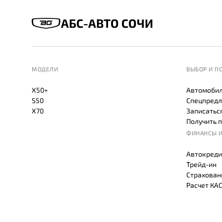
АБС-АВТО СОЧИ
МОДЕЛИ
ВЫБОР И П
X50+
Автомобил
S50
Спецпредл
X70
Записаться
Получить 
ФИНАНСЫ И
Автокреди
Трейд-ин
Страхован
Расчет КА