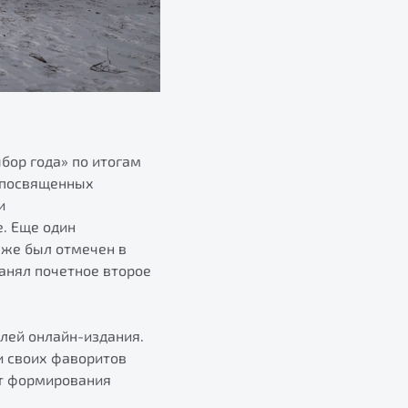
бор года» по итогам
, посвященных
и
. Еще один
кже был отмечен в
анял почетное второе
лей онлайн-издания.
и своих фаворитов
нт формирования