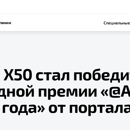
пании
Специальные
 Х50 стал побед
дной премии «@А
года» от портал