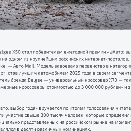
elgee Х50 стал победителем ежегодной премии «@Авто: вы
я на одном из крупнейших российских интернет-порталов
е, — Авто Mail. Модель завоевала первенство в категори
р», став лучшим автомобилем 2025 года в своем сегменте
тель бренда Belgee — универсальный кроссовер X70 — та
мерные кроссоверы стоимостью до 3 000 000 рублей» и з
то: выбор года» вручается по итогам голосования читате
яли участие свыше 300 тысяч человек, которые определил
фициально представленных на российском рынке на моме
твлялся в десяти различных номинациях.