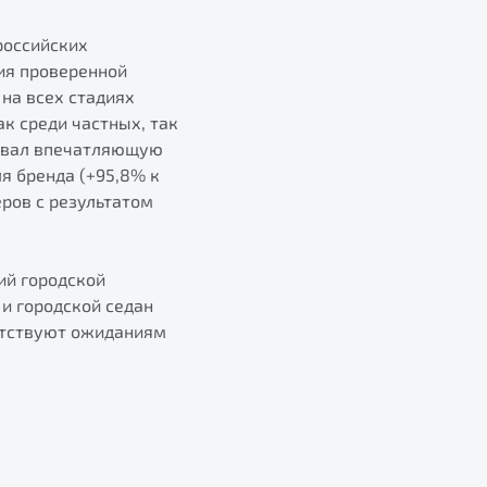
российских
ия проверенной
на всех стадиях
к среди частных, так
ровал впечатляющую
я бренда (+95,8% к
еров с результатом
ий городской
и городской седан
етствуют ожиданиям