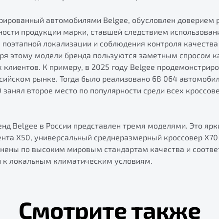
трированный автомобилями Belgee, обусловлен доверием 
ности продукции марки, ставшей следствием использован
 поэтапной локализации и соблюдения контроля качества 
аря этому модели бренда пользуются заметным спросом ка
х клиентов. К примеру, в 2025 году Belgee продемонстри
сийском рынке. Тогда было реализовано 68 064 автомобил
0 занял второе место по популярности среди всех кроссов
нд Belgee в России представлен тремя моделями. Это ярк
ента X50, универсальный среднеразмерный кроссовер X70 
лнены по высоким мировым стандартам качества и соотв
и к локальным климатическим условиям.
Смотрите также