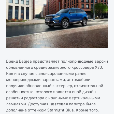
ПОДДЕРЖКА
Автокредит
О дилерском центре
Трейд-ин
Гарантия Belgee
Правовая информация
Яркий кроссовер
Страхование
Belgee Линк
от 2 219 990 ₽*
Расчет КАСКО
Belgee Клуб
Обзор
В наличии
Belgee Плюс
Реферальная программа
S50
Клиентская поддержка
Бренд Belgee представляет полноприводные версии
обновленного среднеразмерного кроссовера X70.
Помощь на дорогах
Как и в случае с анонсированными ранее
моноприводными вариантами, автомобили
получили обновленный экстерьер, отличительной
особенностью которого является иной дизайн
решетки радиатора с крупными вертикальными
ламелями. Доступная цветовая палитра была
Узнайте о специальных выгодах при покупке
дополнена оттенком Starnight Blue. Кроме того,
Элегантный и практичный седан
автомобиля Belgee