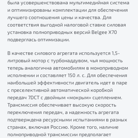
была усовершенствована мультимедийная система
от 1 699 990 ₽*
и оптимизированы комплектации для обеспечения
Подробно
лучшего соотношения цены и качества. Для
Обзор
В наличии
соответствия выгодной налоговой ставке силовая
установка полноприводных версий Belgee X70
X70
Будьте еще более уверены на дорогах с программой
подверглась оптимизации.
"Помощь на дорогах"
Автомобили в наличии
Тест-драйв
В качестве силового агрегата используется 1,5-
Преимущества программы
Автокредит
литровый мотор с турбонаддувом, чья мощность
Спецпредложения
теперь аналогична автомобилям в моноприводном
исполнении и составляет 150 л. с. Для обеспечения
наибольшей эффективности двигатель идет в паре
Запись на сервис
с преселективной автоматической коробкой
Калькулятор ТО
передач 7DCT с двойным «мокрым» сцеплением.
Универсальный кроссовер
Клиентская поддержка
Трансмиссия обеспечивает высокую скорость
от 2 499 990 ₽*
переключения передач, а надежность агрегата
подтверждена ресурсными испытаниями в разных
странах, включая Россию. Кроме того, наличие
Обзор
В наличии
полноприводной трансмиссии предполагает