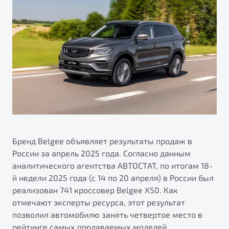
ПОДДЕРЖКА
Автокредит
О дилерском центре
Трейд-ин
Гарантия Belgee
Правовая информация
Яркий кроссовер
Страхование
Belgee Линк
от 2 219 990 ₽*
Расчет КАСКО
Belgee Клуб
Обзор
В наличии
Belgee Плюс
Реферальная программа
S50
Клиентская поддержка
Помощь на дорогах
Бренд Belgee объявляет результаты продаж в
России за апрель 2025 года. Согласно данным
аналитического агентства АВТОСТАТ, по итогам 18-
й недели 2025 года (с 14 по 20 апреля) в России был
реализован 741 кроссовер Belgee X50. Как
отмечают эксперты ресурса, этот результат
позволил автомобилю занять четвертое место в
Узнайте о специальных выгодах при покупке
Элегантный и практичный седан
рейтинге самых продаваемых моделей.
автомобиля Belgee