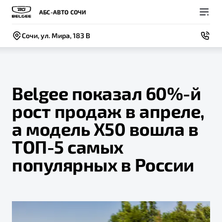
АБС-АВТО СОЧИ
Сочи, ул. Мира, 183 В
Belgee показал 60%-й
рост продаж в апреле,
Покупателям
Владельцам
О компании
Модели
а модель X50 вошла в
ВЫБОР И ПОКУПКА
СЕРВИС
СОБЫТИЯ
ТОП-5 самых
Новый
X50+
Автомобили в наличии
Записаться на сервис
Новости
популярных в России
Спецпредложения и Акции
Руководство по эксплуатации
Контакты
Записаться на тест-драйв
Техническое обслуживание
BELGEE В РОССИИ
Калькулятор ТО
ФИНАНСЫ И УСЛУГИ
О бренде