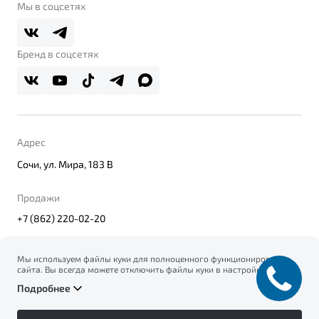
О дилерском центре
Мы в соцсетях
Belgee Плюс
Правовая информация
Реферальная программа
Бренд в соцсетях
Адрес
Сочи, ул. Мира, 183 В
Продажи
+7 (862) 220-02-20
Мы используем файлы куки для полноценного функционирования
сайта. Вы всегда можете отключить файлы куки в настройках
© 2026
вашего браузера. Продолжая использовать сайт, вы соглашаетесь
Правовая информация
Подробнее
на сбор и использование файлов куки, и подтверждаете
Политика конфиденциальности персональных данных
ознакомление с информацией по сбору, использованию и
Официальный сайт Belgee в России
возможной блокировке файлов куки в
Политике
Сделано в ПЕРКС