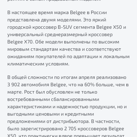
от 1 699 990 ₽*
Подробно
В настоящее время марка Belgee в России
представлена двумя моделями. Это яркий
Обзор
В наличии
городской кроссовер B-SUV сегмента Belgee X50 и
универсальный среднеразмерный кроссовер
X70
Будьте еще более уверены на дорогах с программой
Belgee X70. Обе модели выполнены по высоким
"Помощь на дорогах"
Автомобили в наличии
мировым стандартам качества и соответствуют
Тест-драйв
Преимущества программы
ожиданиям покупателей по адаптации к локальным
Автокредит
климатическим условиям.
Спецпредложения
В общей сложности по итогам апреля реализовано
3 902 автомобиля Belgee, что на 60% больше, чем в
Запись на сервис
марте. Рост был обусловлен не только
Калькулятор ТО
востребованными сбалансированными
Универсальный кроссовер
Клиентская поддержка
характеристиками и надежностью продукции, но и
от 2 499 990 ₽*
выгодными ценовыми и кредитными
предложениями от дистрибьютора. В частности,
Обзор
В наличии
было зарегистрировано 2 705 кроссоверов Belgee
X50, что практически вдвое превышает результат