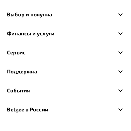
X50+
Выбор и покупка
S50
Автомобили в наличии
X70
Финансы и услуги
Спецпредложения и Акции
Автокредит
Записаться на тест-драйв
Сервис
Трейд-ин
Получить предложение
Записаться на сервис
Страхование
Поддержка
Руководство по эксплуатации
Расчет КАСКО
Гарантия Belgee
Техническое обслуживание
События
Клиентская поддержка
Калькулятор ТО
Новости
Помощь на дорогах
Belgee в России
Контакты
Belgee Линк
О бренде
Belgee Клуб