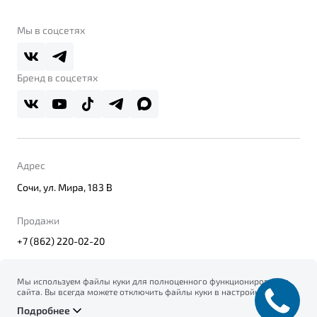
О бренде
Belgee Клуб
О дилерском центре
Мы в соцсетях
Belgee Плюс
Правовая информация
Реферальная программа
Бренд в соцсетях
Адрес
Сочи, ул. Мира, 183 В
Продажи
+7 (862) 220-02-20
Мы используем файлы куки для полноценного функционирования
сайта. Вы всегда можете отключить файлы куки в настройках
© 2026
вашего браузера. Продолжая использовать сайт, вы соглашаетесь
Правовая информация
Подробнее
на сбор и использование файлов куки, и подтверждаете
Политика конфиденциальности персональных данных