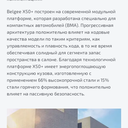
от 1 699 990 ₽*
Подробно
Belgee Х50+ построен на современной модульной
платформе, которая разработана специально для
Обзор
В наличии
компактных автомобилей (BMA). Прогрессивная
архитектура положительно влияет на ходовые
X70
Будьте еще более уверены на дорогах с программой
качества модели по таким критериям, как
"Помощь на дорогах"
Автомобили в наличии
управляемость и плавность хода, в то же время
Тест-драйв
Преимущества программы
обеспечивая солидный для сегмента запас
Автокредит
пространства в салоне. Благодаря технологичной
Спецпредложения
платформе X50+ имеет энергопоглощающую
конструкцию кузова, изготовленную с
применением 66% высокопрочной стали и 15%
Запись на сервис
стали горячего формования, что положительно
Калькулятор ТО
влияет на пассивную безопасность.
Универсальный кроссовер
Клиентская поддержка
от 2 499 990 ₽*
Обзор
В наличии