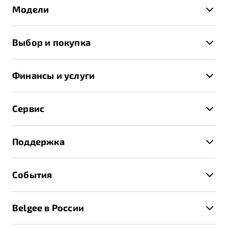
Модели
X50+
Выбор и покупка
S50
Автомобили в наличии
X70
Финансы и услуги
Спецпредложения и Акции
Автокредит
Записаться на тест-драйв
Сервис
Трейд-ин
Получить предложение
Записаться на сервис
Страхование
Поддержка
Руководство по эксплуатации
Расчет КАСКО
Гарантия Belgee
Техническое обслуживание
События
Клиентская поддержка
Калькулятор ТО
Новости
Помощь на дорогах
Belgee в России
Контакты
Belgee Линк