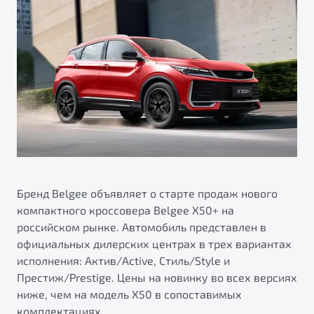
ПОДДЕРЖКА
Автокредит
О дилерском центре
Трейд-ин
Гарантия Belgee
Правовая информация
Яркий кроссовер
Страхование
Belgee Линк
от 2 219 990 ₽*
Расчет КАСКО
Belgee Клуб
Обзор
В наличии
Belgee Плюс
Реферальная программа
S50
Клиентская поддержка
Помощь на дорогах
Бренд Belgee объявляет о старте продаж нового
компактного кроссовера Belgee X50+ на
российском рынке. Автомобиль представлен в
официальных дилерских центрах в трех вариантах
исполнения: Актив/Active, Стиль/Style и
Престиж/Prestige. Цены на новинку во всех версиях
ниже, чем на модель X50 в сопоставимых
Узнайте о специальных выгодах при покупке
Элегантный и практичный седан
комплектациях.
автомобиля Belgee