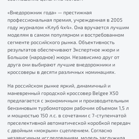
от 1 699 990 ₽*
Подробно
«Внедорожник года» — престижная
профессиональная премия, учрежденная в 2005
Обзор
В наличии
году журналом «Клуб 4х4». Она вручается лучшим
моделям в самом популярном и востребованном
X70
Будьте еще более уверены на дорогах с программой
сегменте российского рынка. Объективность
"Помощь на дорогах"
Автомобили в наличии
результатов обеспечивают Экспертное жюри и
Тест-драйв
Преимущества программы
Большое (народное) жюри. Независимо друг от
Автокредит
друга они выбирают лучшие внедорожники и
Спецпредложения
кроссоверы в десяти различных номинациях.
На российском рынке яркий, динамичный и
Запись на сервис
маневренный городской кроссовер Belgee X50
Калькулятор ТО
предлагается с экономичным и производительным
Универсальный кроссовер
Клиентская поддержка
бензиновым турбомотором рабочим объемом 1,5 л
от 2 499 990 ₽*
и мощностью 150 л.с. в сочетании с 7-ступенчатой
преселективной автоматической коробкой передач
Обзор
В наличии
с двойным «мокрым» сцеплением. Согласно
независимым исследованиям, модель заслужила