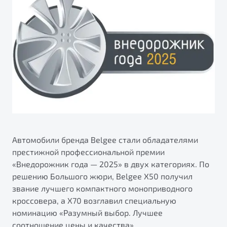
ПОДДЕРЖКА
Автокредит
О дилерском центре
Трейд-ин
Гарантия Belgee
Правовая информация
Яркий кроссовер
Страхование
Belgee Линк
от 2 219 990 ₽*
Расчет КАСКО
Belgee Клуб
Обзор
В наличии
Belgee Плюс
Реферальная программа
S50
Клиентская поддержка
Помощь на дорогах
Автомобили бренда Belgee стали обладателями
престижной профессиональной премии
«Внедорожник года — 2025» в двух категориях. По
решению Большого жюри, Belgee X50 получил
звание лучшего компактного моноприводного
кроссовера, а X70 возглавил специальную
номинацию «Разумный выбор. Лучшее
Узнайте о специальных выгодах при покупке
Элегантный и практичный седан
соотношение цены и качества».
автомобиля Belgee