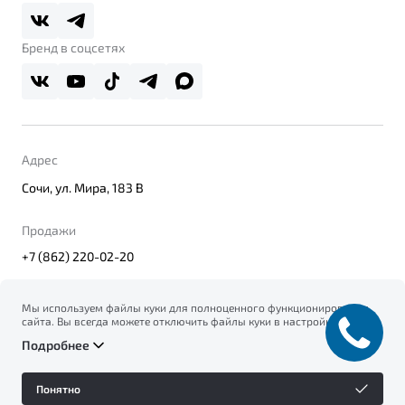
Belgee Плюс
Правовая информация
Реферальная программа
Бренд в соцсетях
Адрес
Сочи, ул. Мира, 183 В
Продажи
+7 (862) 220-02-20
Мы используем файлы куки для полноценного функционирования
сайта. Вы всегда можете отключить файлы куки в настройках
© 2026
вашего браузера. Продолжая использовать сайт, вы соглашаетесь
Правовая информация
Подробнее
на сбор и использование файлов куки, и подтверждаете
Политика конфиденциальности персональных данных
ознакомление с информацией по сбору, использованию и
Официальный сайт Belgee в России
возможной блокировке файлов куки в
Политике
Сделано в ПЕРКС
Понятно
конфиденциальности
.