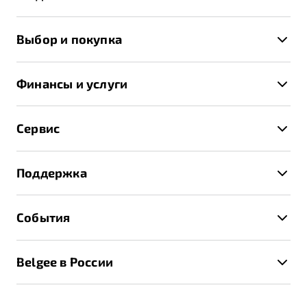
X50+
Выбор и покупка
S50
Автомобили в наличии
X70
Финансы и услуги
Спецпредложения и Акции
Автокредит
Записаться на тест-драйв
Сервис
Трейд-ин
Получить предложение
Записаться на сервис
Страхование
Поддержка
Руководство по эксплуатации
Расчет КАСКО
Гарантия Belgee
Техническое обслуживание
События
Клиентская поддержка
Калькулятор ТО
Новости
Помощь на дорогах
Belgee в России
Контакты
Belgee Линк
О бренде