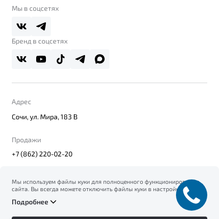
Belgee Клуб
О дилерском центре
Мы в соцсетях
Belgee Плюс
Правовая информация
Реферальная программа
Бренд в соцсетях
Адрес
Сочи, ул. Мира, 183 В
Продажи
+7 (862) 220-02-20
Мы используем файлы куки для полноценного функционирования
сайта. Вы всегда можете отключить файлы куки в настройках
© 2026
вашего браузера. Продолжая использовать сайт, вы соглашаетесь
Правовая информация
Подробнее
на сбор и использование файлов куки, и подтверждаете
Политика конфиденциальности персональных данных
ознакомление с информацией по сбору, использованию и
Официальный сайт Belgee в России
возможной блокировке файлов куки в
Политике