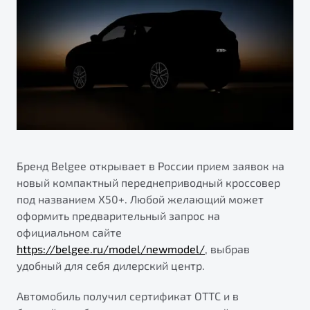
ПОДДЕРЖКА
Автокредит
О дилерском центре
Трейд-ин
Гарантия Belgee
Правовая информация
Яркий кроссовер
Страхование
Belgee Линк
от 2 219 990 ₽*
Расчет КАСКО
Belgee Клуб
Обзор
В наличии
Belgee Плюс
Реферальная программа
S50
Клиентская поддержка
Бренд Belgee открывает в России прием заявок на
новый компактный переднеприводный кроссовер
Помощь на дорогах
под названием X50+. Любой желающий может
оформить предварительный запрос на
официальном сайте
https://belgee.ru/model/newmodel/
, выбрав
удобный для себя дилерский центр.
Автомобиль получил сертификат ОТТС и в
Узнайте о специальных выгодах при покупке
Элегантный и практичный седан
автомобиля Belgee