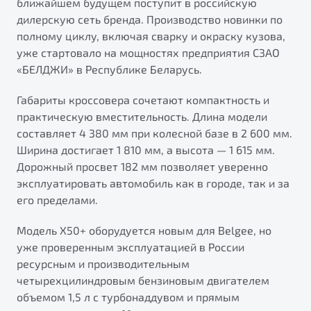
ближайшем будущем поступит в российскую
от 1 699 990 ₽*
дилерскую сеть бренда. Производство новинки по
Подробно
полному циклу, включая сварку и окраску кузова,
Обзор
В наличии
уже стартовало на мощностях предприятия СЗАО
«БЕЛДЖИ» в Республике Беларусь.
X70
Будьте еще более уверены на дорогах с программой
"Помощь на дорогах"
Габариты кроссовера сочетают компактность и
Автомобили в наличии
практическую вместительность. Длина модели
Тест-драйв
Преимущества программы
составляет 4 380 мм при колесной базе в 2 600 мм.
Автокредит
Ширина достигает 1 810 мм, а высота — 1 615 мм.
Спецпредложения
Дорожный просвет 182 мм позволяет уверенно
эксплуатировать автомобиль как в городе, так и за
Запись на сервис
его пределами.
Калькулятор ТО
Модель X50+ оборудуется новым для Belgee, но
Универсальный кроссовер
Клиентская поддержка
уже проверенным эксплуатацией в России
от 2 499 990 ₽*
ресурсным и производительным
четырехцилиндровым бензиновым двигателем
Обзор
В наличии
объемом 1,5 л с турбонаддувом и прямым